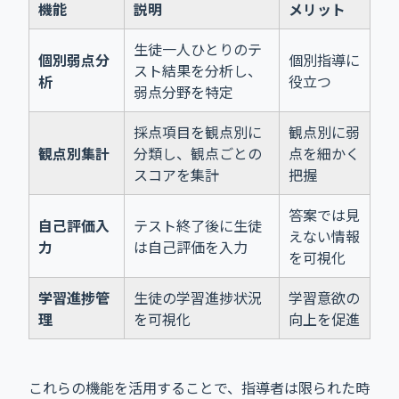
機能
説明
メリット
生徒一人ひとりのテ
個別弱点分
個別指導に
スト結果を分析し、
析
役立つ
弱点分野を特定
採点項目を観点別に
観点別に弱
観点別集計
分類し、観点ごとの
点を細かく
スコアを集計
把握
答案では見
自己評価入
テスト終了後に生徒
えない情報
力
は自己評価を入力
を可視化
学習進捗管
生徒の学習進捗状況
学習意欲の
理
を可視化
向上を促進
これらの機能を活用することで、指導者は限られた時